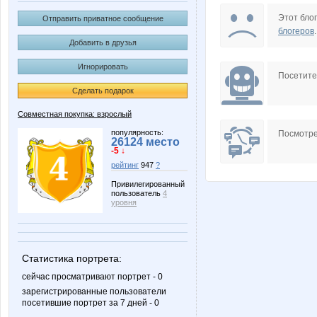
Lavanda*
Liberti
Этот блог
Отправить приватное сообщение
блогеров
.
Добавить в друзья
Игнорировать
Nirkova
OR
Посетит
Сделать подарок
Совместная покупка: взрослый
_Ksenchik_
adelnn
популярность:
Посмотре
26124 место
-5 ↓
рейтинг
947
?
Привилегированный
пользователь
4
stasy1981
sweet
уровня
Статистика портрета:
Костюмы
Кр
сейчас просматривают портрет - 0
зарегистрированные пользователи
посетившие портрет за 7 дней - 0