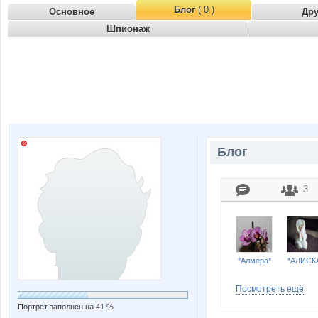
Блог
( 0 )
Основное
Др
Шпионаж
Блог
3
*Алмера*
*АЛИСК
Посмотреть ещё
Портрет заполнен на 41 %